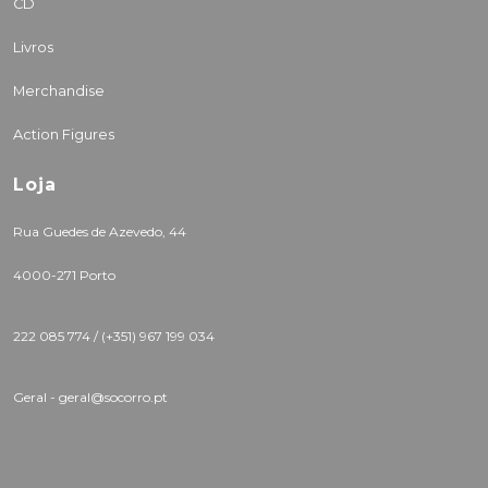
CD
Livros
Merchandise
Action Figures
Loja
Rua Guedes de Azevedo, 44
4000-271 Porto
222 085 774 /
(+351) 967 199 034
Geral - geral@socorro.pt