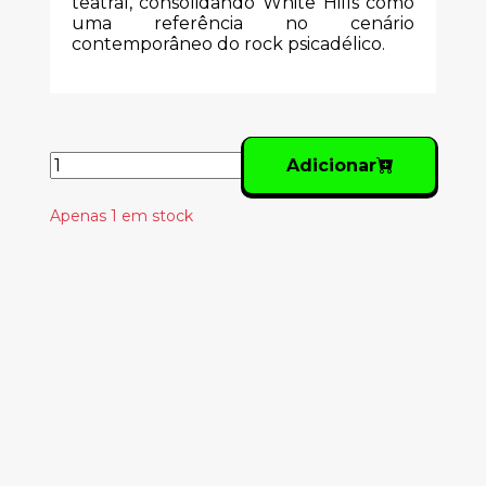
teatral, consolidando White Hills como
uma referência no cenário
contemporâneo do rock psicadélico.
Adicionar
Apenas 1 em stock
Produtos
Relacionados
THIS MORTAL COIL –