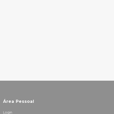
DONNA SUMMER -
LOVE TO LOVE YOU
BABY
30.00€
SUICIDAL
TENDENCIES – THE
ART OF REBELLION
27.00€
Área Pessoal
Login