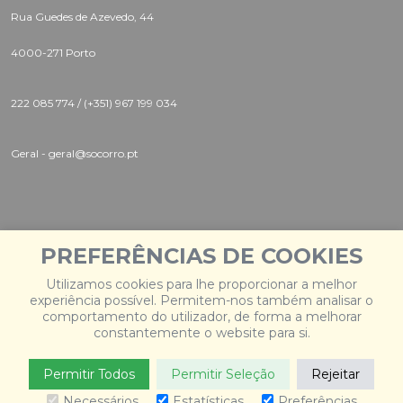
Rua Guedes de Azevedo, 44
4000-271 Porto
222 085 774 /
(+351) 967 199 034
Geral - geral@socorro.pt
PREFERÊNCIAS DE COOKIES
Instagram |
Twitter |
Facebook
Utilizamos cookies para lhe proporcionar a melhor
experiência possível. Permitem-nos também analisar o
comportamento do utilizador, de forma a melhorar
constantemente o website para si.
Permitir Todos
Permitir Seleção
Rejeitar
© 2026 Socorro
. Todos os direitos reservados. Desenvolvido
por
Weblevel
.
Necessários
Estatísticas
Preferências