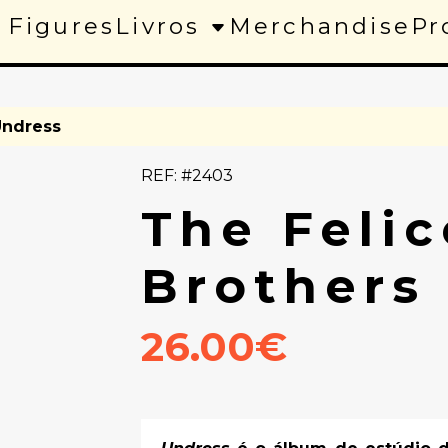
 Figures
Livros
Merchandise
Pr
Undress
REF: #2403
The Felic
Brothers
26.00€