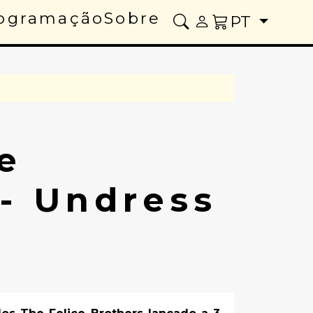
ogramação
Sobre
PT
e
 - Undress