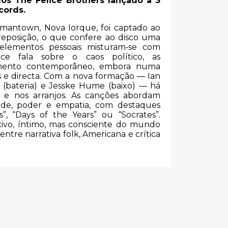
os The Felice Brothers lançado a 3
cords.
mantown, Nova Iorque, foi captado ao
reposição, o que confere ao disco uma
 elementos pessoais misturam‑se com
ice fala sobre o caos político, as
mento contemporâneo, embora numa
 e directa. Com a nova formação — Ian
e (bateria) e Jesske Hume (baixo) — há
 e nos arranjos. As canções abordam
dade, poder e empatia, com destaques
”, “Days of the Years” ou “Socrates”.
ivo, íntimo, mas consciente do mundo
entre narrativa folk, Americana e crítica