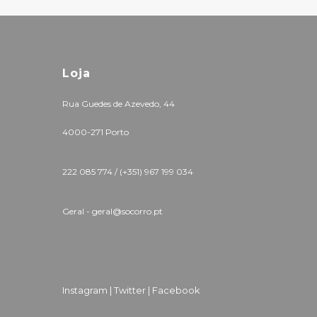
Loja
Rua Guedes de Azevedo, 44
4000-271 Porto
222 085 774 /
(+351) 967 199 034
Geral - geral@socorro.pt
Instagram |
Twitter |
Facebook