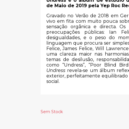
Undress
é o álbum de estúdio d
de Maio de 2019 pela Yep Roc Re
Gravado no Verão de 2018 em Ger
vivo em fita com muito pouca sob
sensação orgânica e directa. Os
preocupações públicas: Ian Fel
desigualdades, e o peso do mo
linguagem que procura ser simples
Felice, James Felice, Will Lawrenc
uma clareza maior nas harmonias
temas de desilusão, responsabili
como “Undress”, “Poor Blind Birds
Undress
revela‑se um álbum reflex
exterior, perfeitamente equilibrado 
social.
Sem Stock