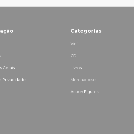
mação
Categorias
Vinil
s
CD
 Gerais
Livros
de Privacidade
Merchandise
Action Figures