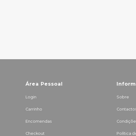
RAYMONDE –
THE MOON AND
THE MELODIES
27.00€
Área Pessoal
Infor
Login
Sobre
Carrinho
Contacto
Encomendas
Condições
Checkout
Política 