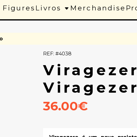
 Figures
Livros
Merchandise
Pr
o
REF: #4038
Viragezer
Virageze
36.00€