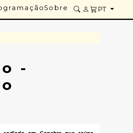
ogramação
Sobre
PT
o -
ro