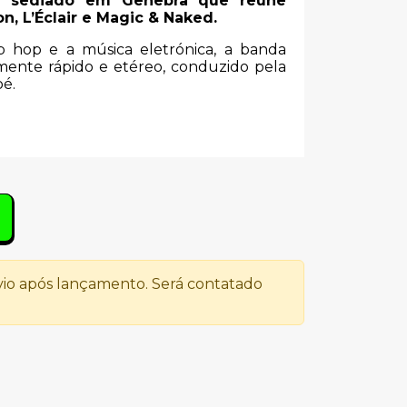
o sediado em Genebra que reúne
, L’Éclair e Magic & Naked.
p hop e a música eletrónica, a banda
ente rápido e etéreo, conduzido pela
oé.
io após lançamento. Será contatado