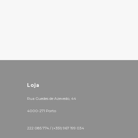
Loja
Rua Guedes de Azevedo, 44
4000-271 Porto
222 085 774 /
(+351) 967 199 034