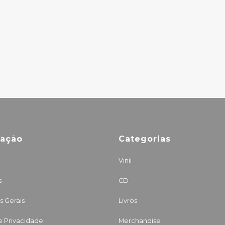
mação
Categorias
Vinil
s
CD
 Gerais
Livros
de Privacidade
Merchandise