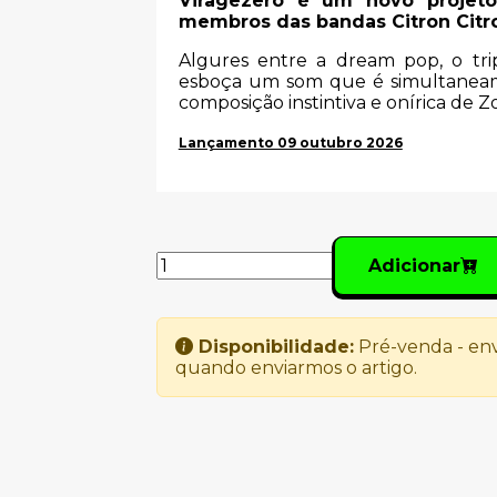
Viragezero é um novo projet
membros das bandas Citron Citron
Algures entre a dream pop, o tri
esboça um som que é simultaneam
composição instintiva e onírica de Z
Lançamento 09 outubro 2026
Adicionar
Disponibilidade:
Pré-venda - env
quando enviarmos o artigo.