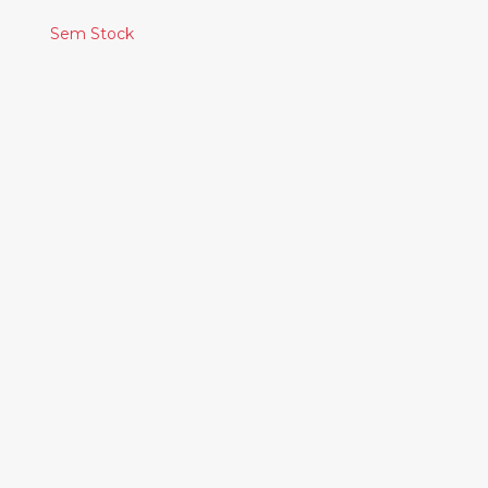
Sem Stock
Produtos
Relacionados
THE CULT - LOVE
29.00€
CARCASS - REEK OF
PUTREFACTION
30.00€
THE MAUSKOVIC