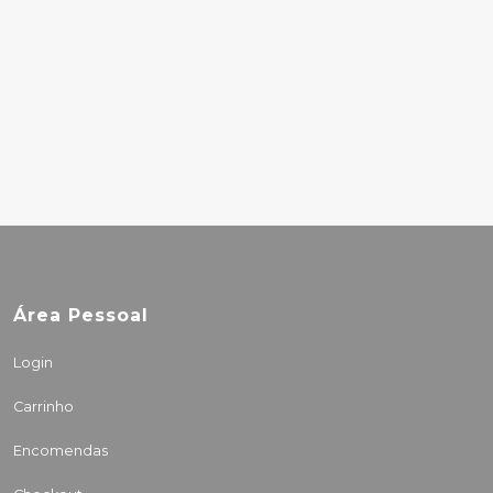
BUTTHOLE SURFERS
– REMBRANDT
PUSSYHORSE
27.00€
Área Pessoal
Login
Carrinho
Encomendas