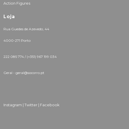
Action Figures
Loja
Rua Guedes de Azevedo, 44
4000-271 Porto
222 085 774 /
(+351) 967 199 034
Geral - geral@socorro.pt
Instagram |
Twitter |
Facebook