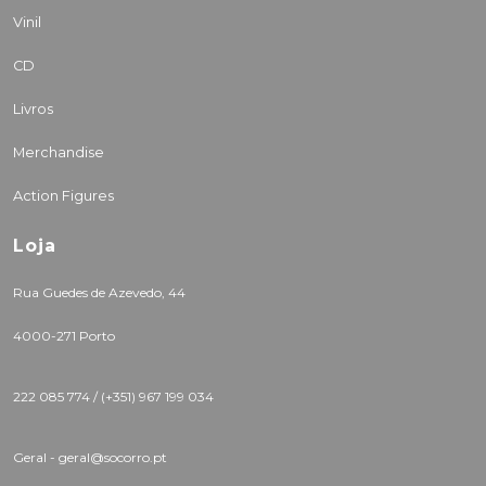
Vinil
CD
Livros
Merchandise
Action Figures
Loja
Rua Guedes de Azevedo, 44
4000-271 Porto
222 085 774 /
(+351) 967 199 034
Geral - geral@socorro.pt