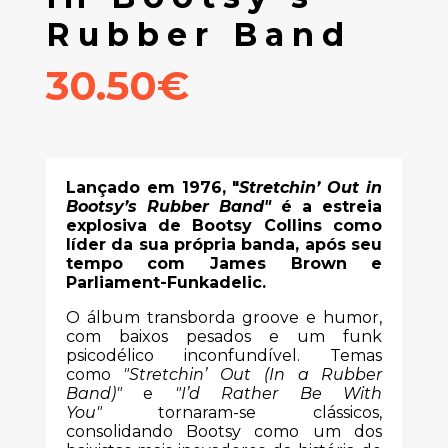
Rubber Band
30.50€
Lançado em 1976, "
Stretchin’ Out in
Bootsy’s Rubber Band"
é a estreia
explosiva de Bootsy Collins como
líder da sua própria banda, após seu
tempo com James Brown e
Parliament-Funkadelic.
O álbum transborda groove e humor,
com baixos pesados e um funk
psicodélico inconfundível. Temas
como
"Stretchin’ Out (In a Rubber
Band)"
e
"I’d Rather Be With
You"
tornaram-se clássicos,
consolidando Bootsy como um dos