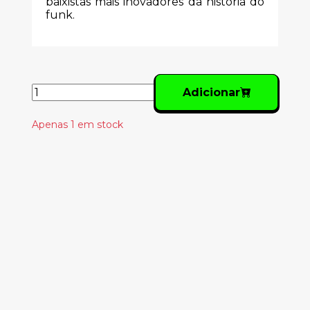
baixistas mais inovadores da história do
funk.
Adicionar
Apenas 1 em stock
Produtos
Relacionados
BIRDS ARE INDIE -
GOTTA THINK ON MY