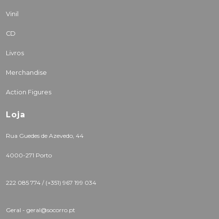
Vinil
CD
Livros
Merchandise
Action Figures
Loja
Rua Guedes de Azevedo, 44
4000-271 Porto
222 085 774 /
(+351) 967 199 034
Geral - geral@socorro.pt