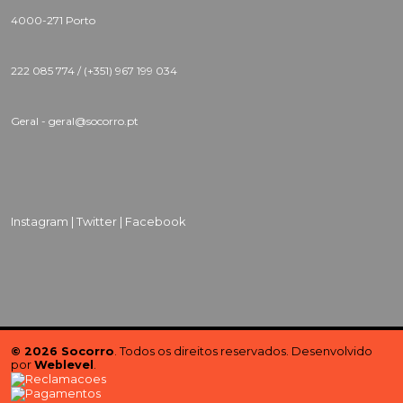
4000-271 Porto
222 085 774 /
(+351) 967 199 034
Geral - geral@socorro.pt
Instagram |
Twitter |
Facebook
© 2026 Socorro
. Todos os direitos reservados. Desenvolvido
por
Weblevel
.