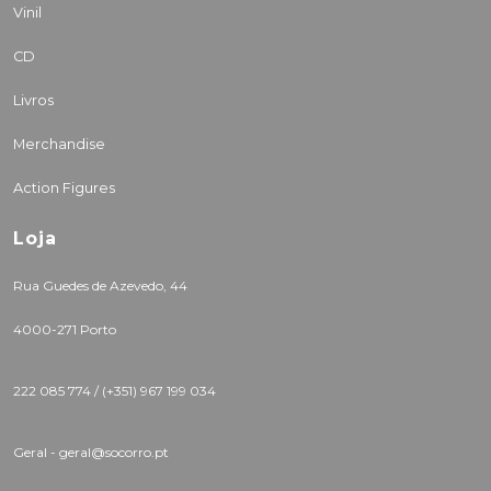
Vinil
CD
Livros
Merchandise
Action Figures
Loja
Rua Guedes de Azevedo, 44
4000-271 Porto
222 085 774 /
(+351) 967 199 034
Geral - geral@socorro.pt