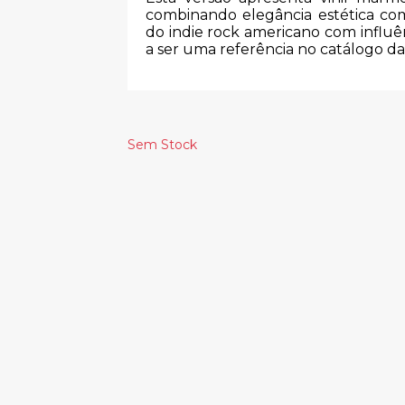
combinando elegância estética 
do indie rock americano com influê
a ser uma referência no catálogo d
Sem Stock
Produtos Relacionado
OBITUARY -
MARILLION –
SLOWLY WE
MISPLACED
ROT
CHILDHOOD
33.00€
23.00€