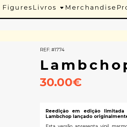
 Figures
Livros
Merchandise
Pr
REF: #1774
Lambchop
30.00€
Reedição em edição limitad
Lambchop lançado originalment
Esta versão apresenta vinil marm