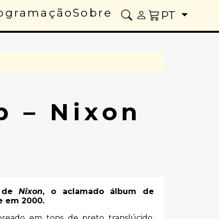
ogramação
Sobre
PT
 – Nixon
a de
Nixon
, o aclamado álbum de
e em 2000.
oreado em tons de preto translúcido,