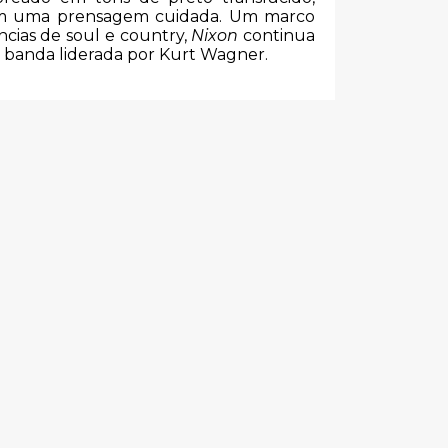
com uma prensagem cuidada. Um marco
ncias de soul e country,
Nixon
continua
a banda liderada por Kurt Wagner.
s
INOSPITA -
PORTO SANTO
20.00€