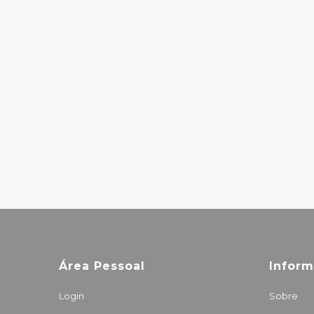
DIMENTICHI
19.50€
DE LA SOUL –
STAKES IS HIGH
33.50€
Área Pessoal
Infor
Login
Sobre