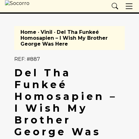
Home
·
Vinil
· Del Tha Funkeé
Homosapien – I Wish My Brother
George Was Here
REF: #887
Del Tha
Funkeé
Homosapien –
I Wish My
Brother
George Was