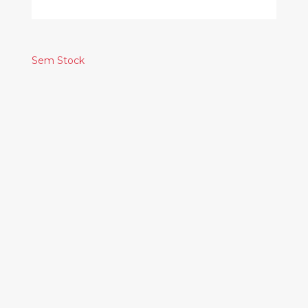
Sem Stock
Produtos
Relacionados
ACID ARAB – TROIS
30.00€
CHARLIE PARKER –
THE LONG LOST