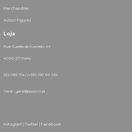
Merchandise
Action Figures
Loja
Rua Guedes de Azevedo, 44
4000-271 Porto
222 085 774 /
(+351) 967 199 034
Geral - geral@socorro.pt
Instagram |
Twitter |
Facebook