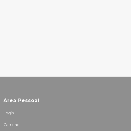
ØYVIND TORVUND,
KJETIL MØSTER ,
JØRGEN TRÆEN,
BIT20 ENSEMBLE –
THE EXOTICA ALBUM
20.00€
16.00€
Área Pessoal
Login
Carrinho