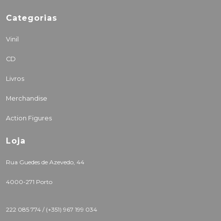
Categorias
Vinil
CD
Livros
Merchandise
Action Figures
Loja
Rua Guedes de Azevedo, 44
4000-271 Porto
222 085 774 /
(+351) 967 199 034