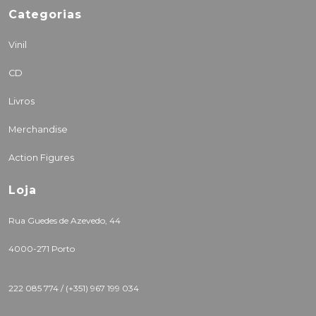
Categorias
Vinil
CD
Livros
Merchandise
Action Figures
Loja
Rua Guedes de Azevedo, 44
4000-271 Porto
222 085 774 /
(+351) 967 199 034