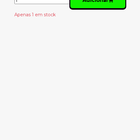
Adicionar
Apenas 1 em stock
Produtos
Relacionados
JOANA TABORDA,
BRUCE AND SENA
CARVALHO - LONELY
PLANET PORTUGAL
(EN)
26.70€