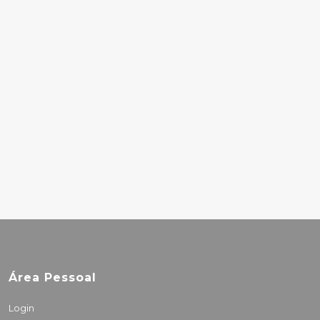
12.00€
RODRIGO
MAGALHÃES -
EMERENCIANO: À
PROCURA DA LINHA
RECTA
22.00€
Área Pessoal
Login