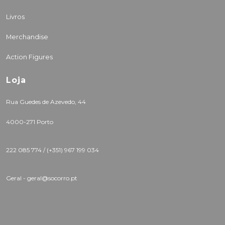
Livros
Merchandise
Action Figures
Loja
Rua Guedes de Azevedo, 44
4000-271 Porto
222 085 774 /
(+351) 967 199 034
Geral - geral@socorro.pt