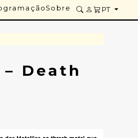
ogramação
Sobre
PT
 – Death