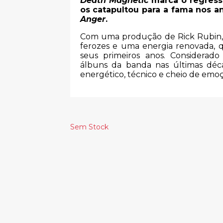
Death Magnetic
marca o regresso
os catapultou para a fama nos a
Anger
.
Com uma produção de Rick Rubin, o 
ferozes e uma energia renovada, 
seus primeiros anos. Considera
álbuns da banda nas últimas déc
energético, técnico e cheio de emo
Sem Stock
Produtos Relacionado
MEMPHIS -
JOSH T.