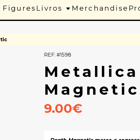
 Figures
Livros
Merchandise
Pr
tic
REF: #1598
Metallica
Magnetic
9.00€