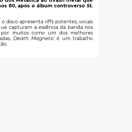
 dos Metallica ao thrash metal que
nos 80, após o álbum controverso
St.
disco apresenta riffs potentes, vocais
que capturam a essência da banda nos
do por muitos como um dos melhores
adas,
Death Magnetic
é um trabalho
ção.
s
THE SHINS –