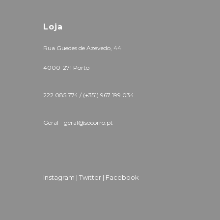
Loja
Rua Guedes de Azevedo, 44
4000-271 Porto
222 085 774 /
(+351) 967 199 034
Geral - geral@socorro.pt
Instagram |
Twitter |
Facebook