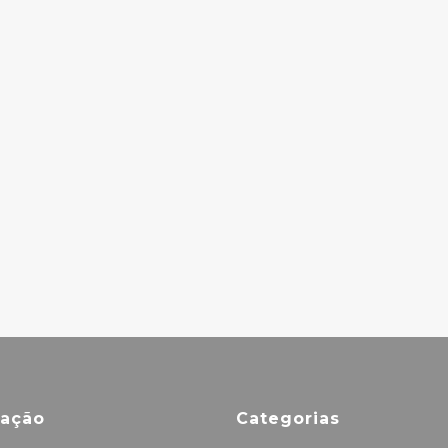
PORTER – ALL
MANSON –
RISE
ANTICHRIST
7.50€
SUPERSTAR
10.00€
THE MORNING
BENDERS – BIG
ECHO
5.00€
mação
Categorias