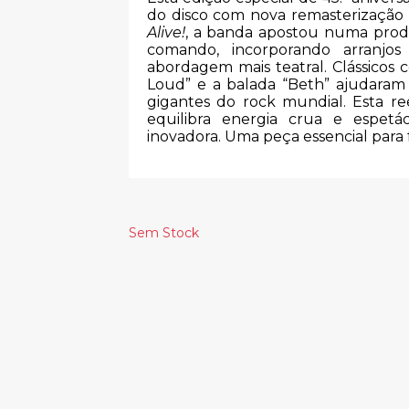
do disco com nova remasterização e
Alive!
, a banda apostou numa prod
comando, incorporando arranjos
abordagem mais teatral. Clássicos 
Loud” e a balada “Beth” ajudaram 
gigantes do rock mundial. Esta 
equilibra energia crua e espe
inovadora. Uma peça essencial para 
Sem Stock
Produtos Relacionado
GREGORY
MARILYN