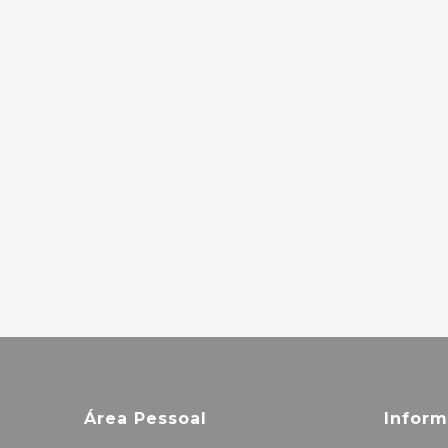
FADING
PARADE
5.00€
AHMAD JAMAL
TRIO – THE
AWAKENING
10.00€
Área Pessoal
Infor