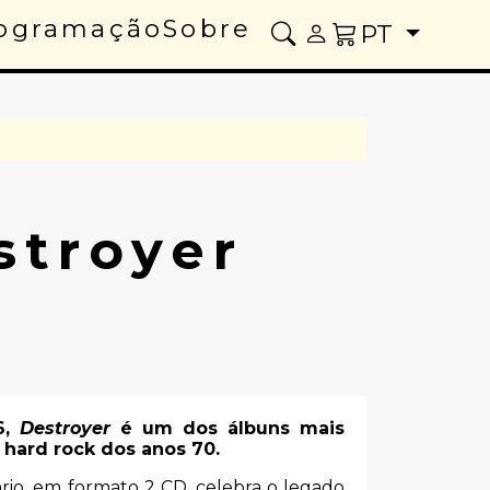
ogramação
Sobre
PT
stroyer
6,
Destroyer
é um dos álbuns mais
 hard rock dos anos 70.
sário, em formato 2 CD, celebra o legado