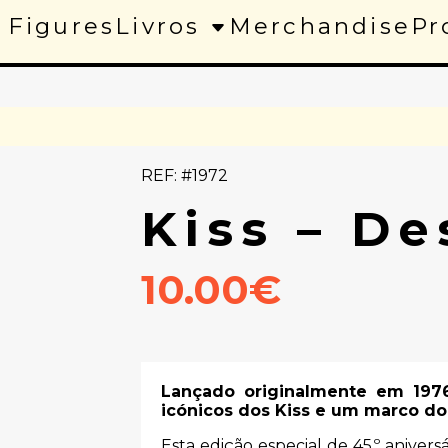
 Figures
Livros
Merchandise
Pr
REF: #1972
Kiss – De
10.00€
Lançado originalmente em 197
icónicos dos Kiss e um marco do
Esta edição especial de 45.º aniver