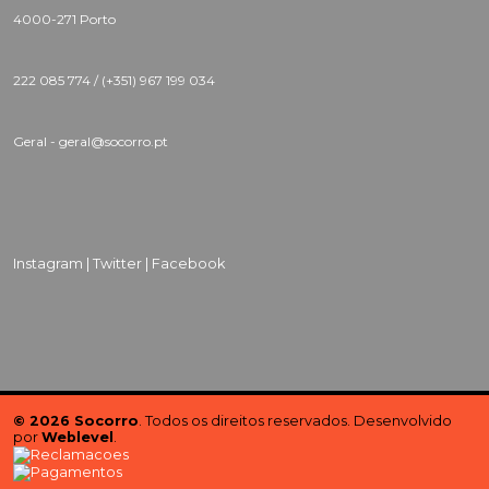
4000-271 Porto
222 085 774 /
(+351) 967 199 034
Geral - geral@socorro.pt
Instagram |
Twitter |
Facebook
© 2026 Socorro
. Todos os direitos reservados. Desenvolvido
por
Weblevel
.