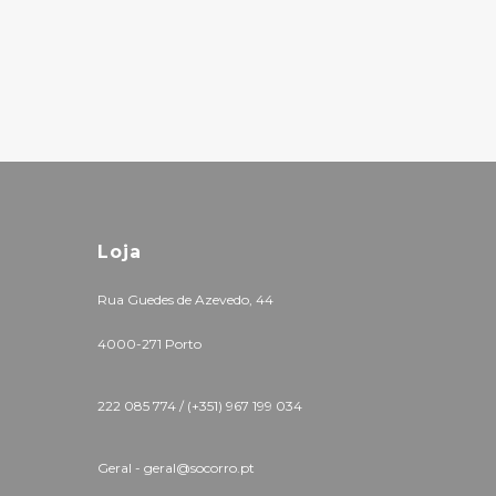
Loja
Rua Guedes de Azevedo, 44
4000-271 Porto
222 085 774 /
(+351) 967 199 034
Geral - geral@socorro.pt