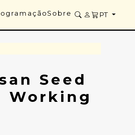
rogramação
Sobre
PT
isan Seed
r Working