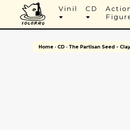
Vinil
CD
Actio
Figur
Home
·
CD
· The Partisan Seed - Cl