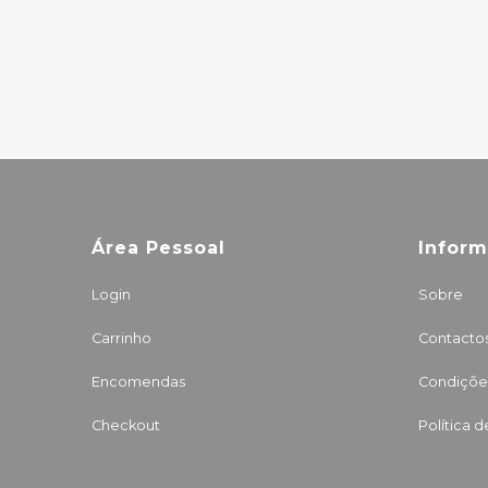
IN A YEAR
9.00€
Área Pessoal
Infor
Login
Sobre
Carrinho
Contacto
Encomendas
Condições
Checkout
Política 