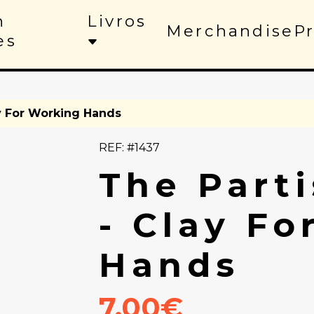
n
Livros
Merchandise
P
es
ay For Working Hands
REF: #1437
The Part
- Clay Fo
Hands
7.00€