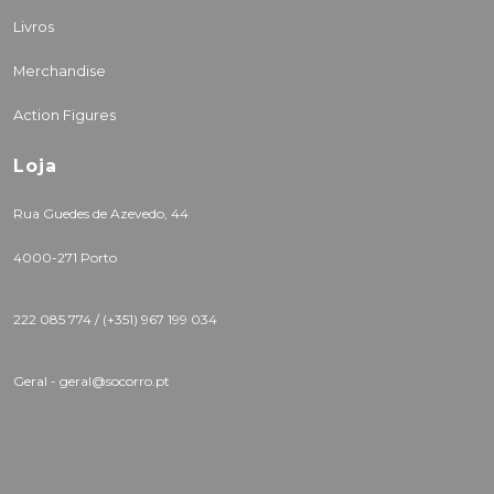
Livros
Merchandise
Action Figures
Loja
Rua Guedes de Azevedo, 44
4000-271 Porto
222 085 774 /
(+351) 967 199 034
Geral - geral@socorro.pt