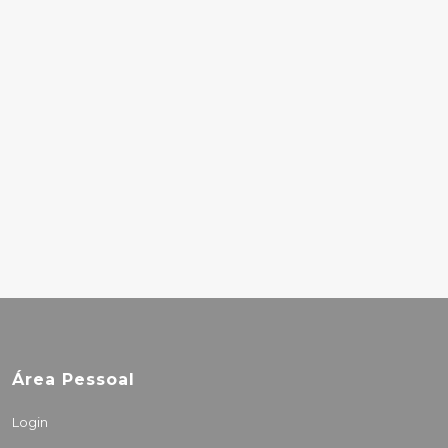
ROMANCE – THE
BLACK PARADE
26.00€
OST - ET DIEU CRÉA
LA FEMME / LE
REPOS DU GUERRIER
21.00€
Área Pessoal
Login