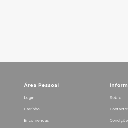
BODEGA - OUR
BRAND COULD
BE YOUR LIFE
34.00€
Área Pessoal
Infor
Login
Sobre
Carrinho
Contacto
Encomendas
Condições