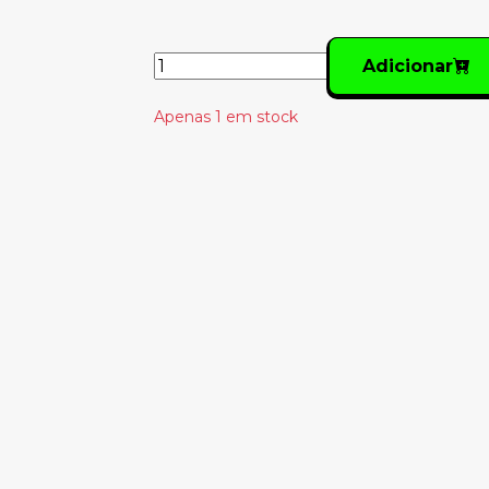
Adicionar
Apenas 1 em stock
Produtos Relacionado
JETHRO TULL –
STEPHEN
THICK AS A
O’MALLEY - BUT
BRICK
REMEMBER
24.00€
WHAT YOU
HAVE HAD
28.50€