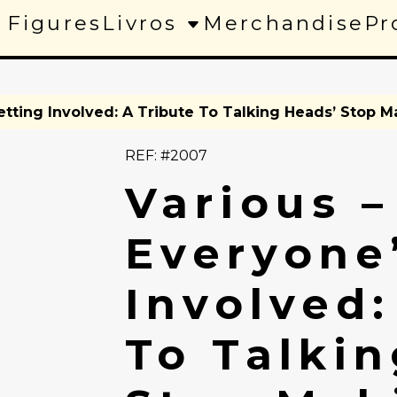
 Figures
Livros
Merchandise
Pr
Getting Involved: A Tribute To Talking Heads’ Stop 
REF: #2007
Various –
Everyone
Involved:
To Talki