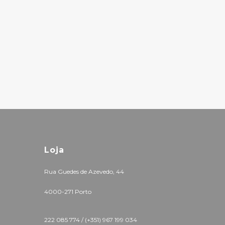
Loja
Rua Guedes de Azevedo, 44
4000-271 Porto
222 085 774 /
(+351) 967 199 034