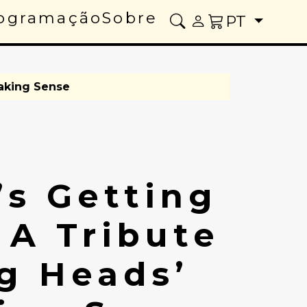
ogramação
Sobre
PT
Making Sense
’s Getting
 A Tribute
ng Heads’