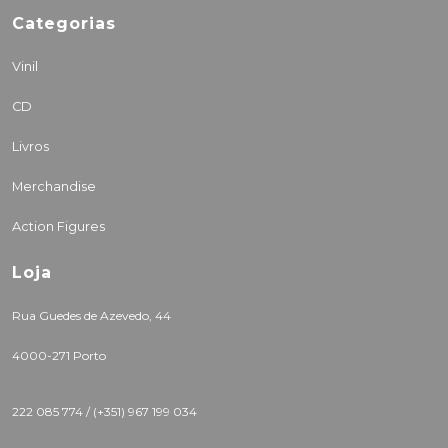
Categorias
Vinil
CD
Livros
Merchandise
Action Figures
Loja
Rua Guedes de Azevedo, 44
4000-271 Porto
222 085 774 /
(+351) 967 199 034