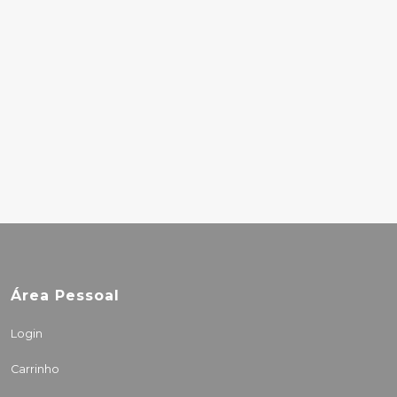
EXOTICA VOLUME 2
24.00€
DEFTONES – WHITE
PONY
30.00€
Área Pessoal
Login
Carrinho