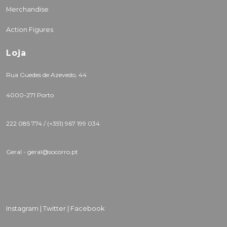
Merchandise
Action Figures
Loja
Rua Guedes de Azevedo, 44
4000-271 Porto
222 085 774 /
(+351) 967 199 034
Geral - geral@socorro.pt
Instagram |
Twitter |
Facebook