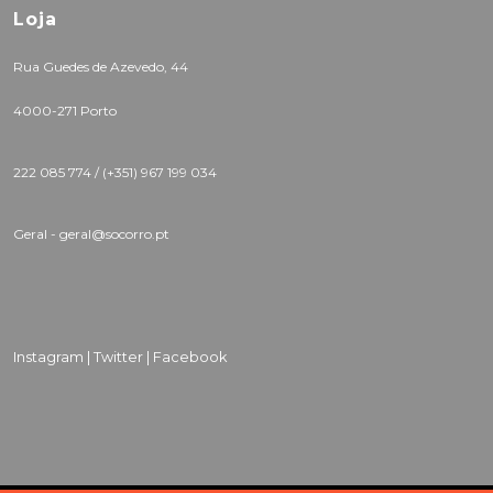
Loja
Rua Guedes de Azevedo, 44
4000-271 Porto
222 085 774 /
(+351) 967 199 034
Geral - geral@socorro.pt
Instagram |
Twitter |
Facebook