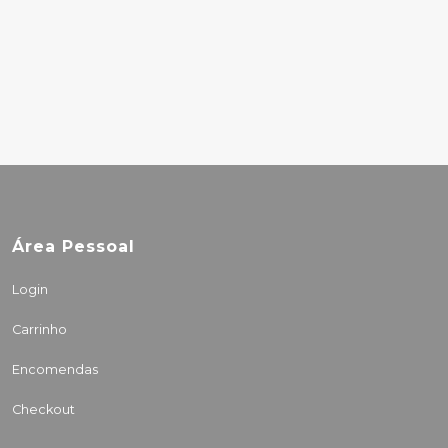
PROJECT GEMINI –
COLOURS AND LIGHT
23.50€
Área Pessoal
Login
Carrinho
Encomendas
Checkout