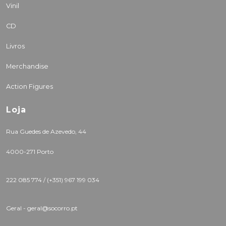
Vinil
CD
Livros
Merchandise
Action Figures
Loja
Rua Guedes de Azevedo, 44
4000-271 Porto
222 085 774 /
(+351) 967 199 034
Geral - geral@socorro.pt