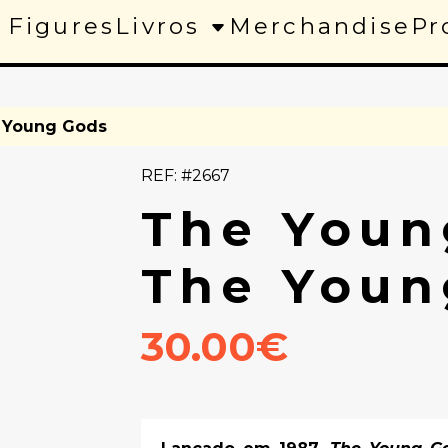
 Figures
Livros
Merchandise
Pr
e Young Gods
REF: #2667
The Youn
The Youn
30.00€