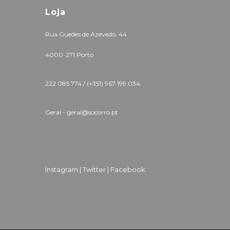
Loja
Rua Guedes de Azevedo, 44
4000-271 Porto
222 085 774 /
(+351) 967 199 034
Geral - geral@socorro.pt
Instagram |
Twitter |
Facebook