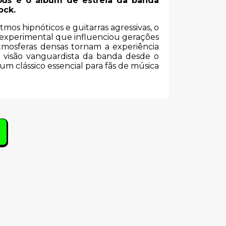
ods
é o álbum de estreia da banda
ock.
mos hipnóticos e guitarras agressivas, o
 experimental que influenciou gerações
atmosferas densas tornam a experiência
a visão vanguardista da banda desde o
um clássico essencial para fãs de música
s