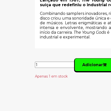
Lançado em 1987,
The Young G
suíça que redefiniu o industrial r
Combinando samplers inovadores, rit
disco criou uma sonoridade única e
de músicos. Letras enigmáticas e 
intensa e envolvente, mostrando 
início da carreira.
The Young Gods
é 
industrial e experimental.
Adicionar
Apenas 1 em stock
Produtos Relacionado