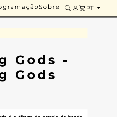
ogramação
Sobre
PT
g Gods -
g Gods