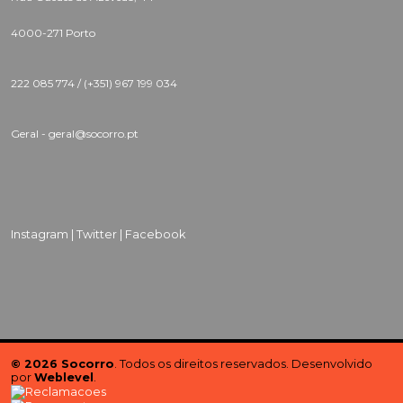
4000-271 Porto
222 085 774 /
(+351) 967 199 034
Geral - geral@socorro.pt
Instagram |
Twitter |
Facebook
© 2026 Socorro
. Todos os direitos reservados. Desenvolvido
por
Weblevel
.