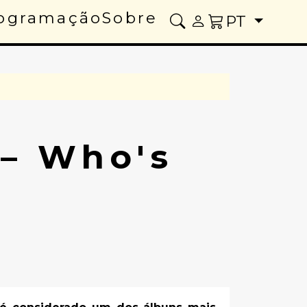
ogramação
Sobre
PT
– Who's