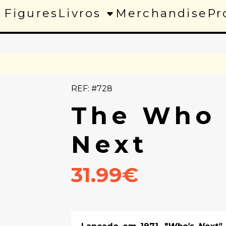
 Figures
Livros
Merchandise
Pr
REF: #728
The Who 
Next
31.99€