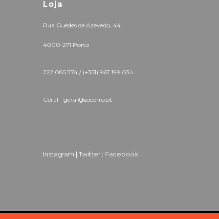
Loja
Rua Guedes de Azevedo, 44
4000-271 Porto
222 085 774 /
(+351) 967 199 034
Geral - geral@socorro.pt
Instagram |
Twitter |
Facebook