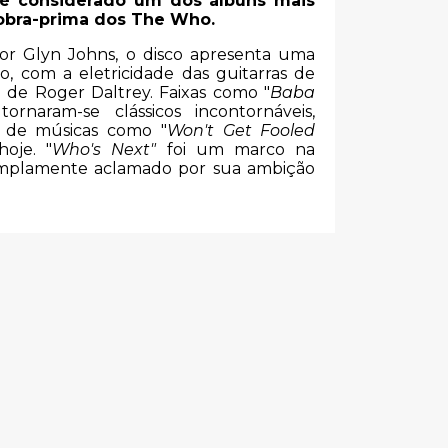
é considerado um dos álbuns mais
 obra-prima dos The Who.
or Glyn Johns, o disco apresenta uma
o, com a eletricidade das guitarras de
de Roger Daltrey. Faixas como "
Baba
ornaram-se clássicos incontornáveis,
o de músicas como "
Won't Get Fooled
oje. "
Who's Next"
foi um marco na
amplamente aclamado por sua ambição
s