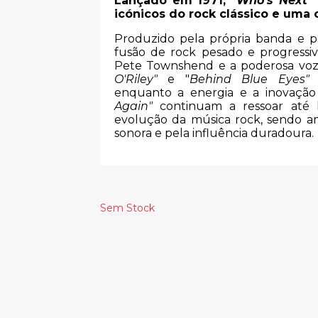
Lançado em 1971, "
Who's Next"
icónicos do rock clássico e uma
Produzido pela própria banda e p
fusão de rock pesado e progressiv
Pete Townshend e a poderosa voz 
O'Riley"
e "
Behind Blue Eyes"
t
enquanto a energia e a inovaçã
Again"
continuam a ressoar até h
evolução da música rock, sendo 
sonora e pela influência duradoura.
Sem Stock
Produtos Relacionado