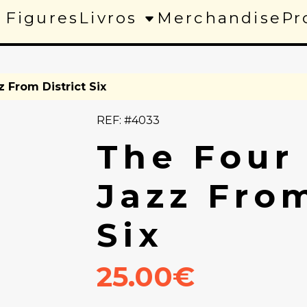
 Figures
Livros
Merchandise
Pr
 From District Six
REF: #4033
The Four
Jazz From
Six
25.00€