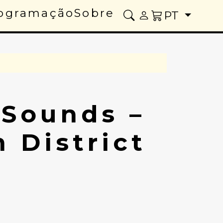
ogramação
Sobre
PT
 Sounds –
 District