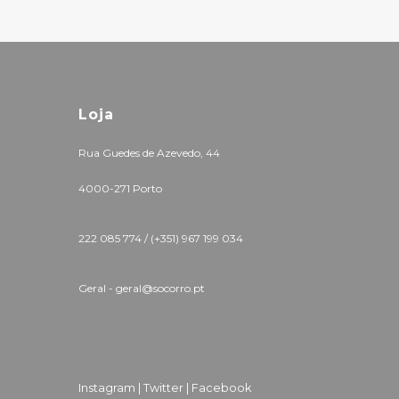
Loja
Rua Guedes de Azevedo, 44
4000-271 Porto
222 085 774 /
(+351) 967 199 034
Geral - geral@socorro.pt
Instagram |
Twitter |
Facebook