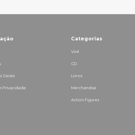
mação
Categorias
Vinil
s
CD
 Gerais
Livros
de Privacidade
Merchandise
Action Figures