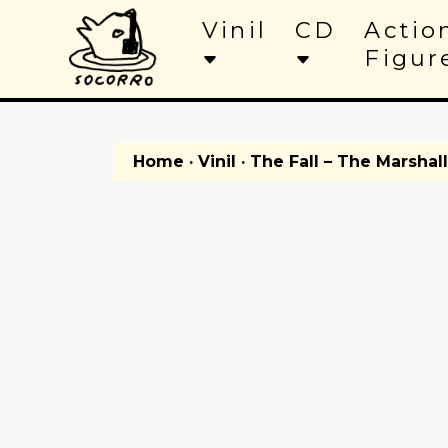
Vinil
CD
Actio
Figur
Home
·
Vinil
· The Fall – The Marshall