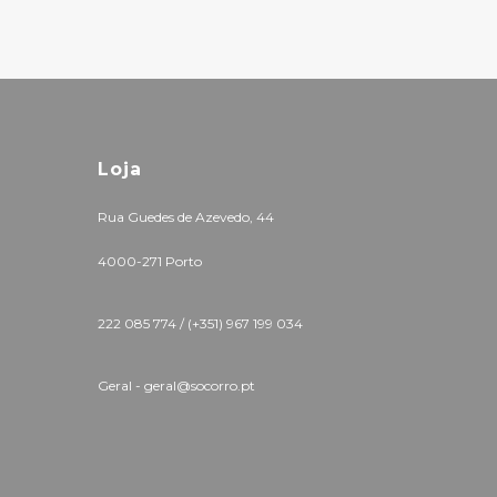
Loja
Rua Guedes de Azevedo, 44
4000-271 Porto
222 085 774 /
(+351) 967 199 034
Geral - geral@socorro.pt