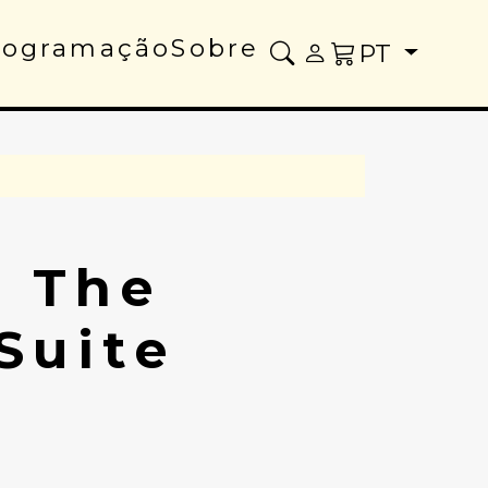
rogramação
Sobre
PT
– The
Suite