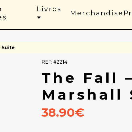
n
Livros
Merchandise
P
es
 Suite
REF: #2214
The Fall 
Marshall 
38.90€