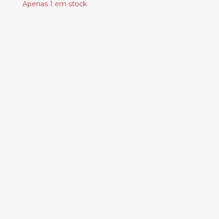
Apenas 1 em stock
Produtos
Relacionados
YO LA TENGO – THIS
STUPID WORLD
32.50€
BILLIE HOLIDAY -
LADY SINGS THE
BLUES
20.00€