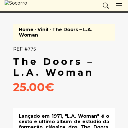
Home
·
Vinil
· The Doors – L.A.
Woman
REF: #775
The Doors –
L.A. Woman
25.00€
Lançado em 1971, "L.A. Woman" é o
sexto e último álbum de estúdio da
formação clássica dos The Doors,