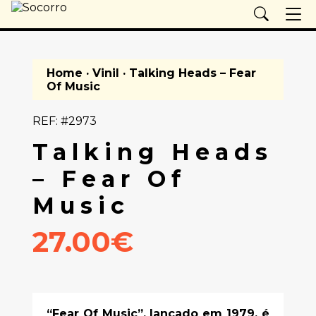
Home
·
Vinil
· Talking Heads – Fear
Of Music
REF: #2973
Talking Heads
– Fear Of
Music
27.00€
“Fear Of Music”, lançado em 1979, é