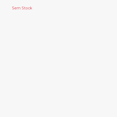
Sem Stock
Produtos
Relacionados
SARATHY KORWAR –
KALAK
28.00€
CHARLES BRADLEY –
CHANGES
30.00€