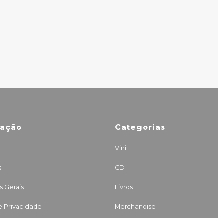
23.00€
mação
Categorias
Vinil
s
CD
 Gerais
Livros
de Privacidade
Merchandise