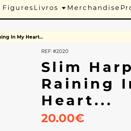
 Figures
Livros
Merchandise
Pr
ing In My Heart...
REF: #2020
Slim Harp
Raining 
Heart...
20.00€