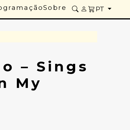
ogramação
Sobre
PT
o – Sings
In My