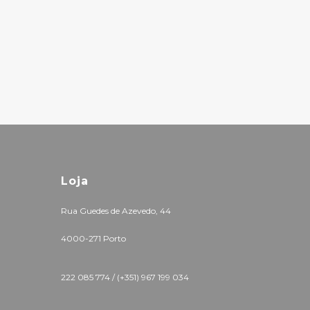
Loja
Rua Guedes de Azevedo, 44
4000-271 Porto
222 085 774 /
(+351) 967 199 034