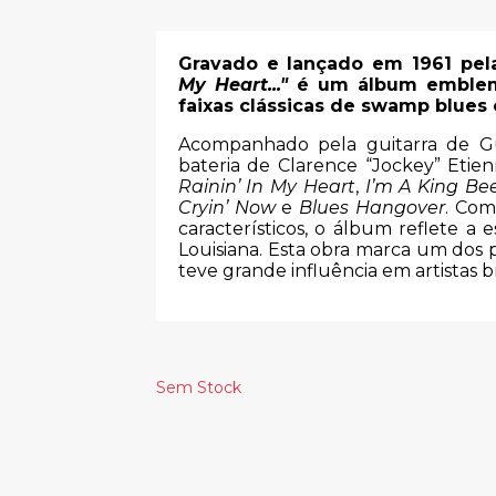
Gravado e lançado em 1961 pel
My Heart..."
é um álbum emblemá
faixas clássicas de swamp blues e
Acompanhado pela guitarra de Gu
bateria de Clarence “Jockey” Etien
Rainin’ In My Heart
,
I’m A King Be
Cryin’ Now
e
Blues Hangover
. Com
característicos, o álbum reflete a 
Louisiana. Esta obra marca um dos p
teve grande influência em artistas b
Sem Stock