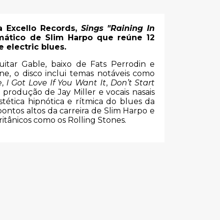
a Excello Records,
Sings "Raining In
tico de Slim Harpo que reúne 12
 electric blues.
itar Gable, baixo de Fats Perrodin e
ne, o disco inclui temas notáveis como
e
,
I Got Love If You Want It
,
Don’t Start
 produção de Jay Miller e vocais nasais
estética hipnótica e rítmica do blues da
ontos altos da carreira de Slim Harpo e
ritânicos como os Rolling Stones.