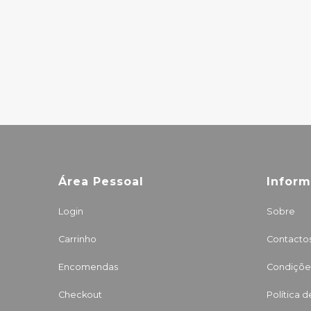
(10TH
ANNIVERSARY)
31.00€
Área Pessoal
Infor
Login
Sobre
Carrinho
Contacto
Encomendas
Condições
Checkout
Política 