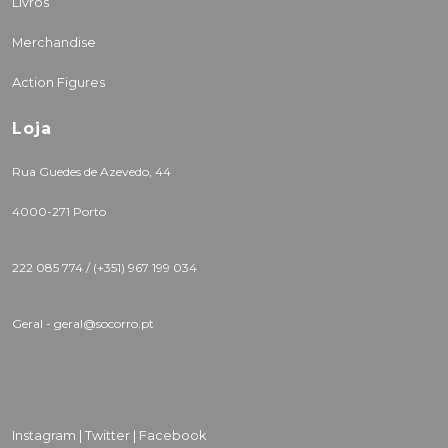
Livros
Merchandise
Action Figures
Loja
Rua Guedes de Azevedo, 44
4000-271 Porto
222 085 774 /
(+351) 967 199 034
Geral - geral@socorro.pt
Instagram |
Twitter |
Facebook