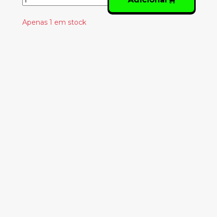
Apenas 1 em stock
Produtos
Relacionados
NÂ HAWA DOUMBIA
– LA GRANDE
CANTATRICE
MALIENNE
25.50€
BAUHAUS – IN THE