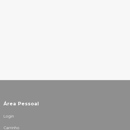
VOL. 1
27.50€
PHOEBE BRIDGERS -
LOST WEEKEND
(ROGUE PLANET)
49.90€
Área Pessoal
Login
Carrinho