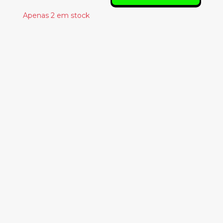
Apenas 2 em stock
Produtos
Relacionados
CHRISTINE FOWLER –
CLASSICAL AND
UNTITLED PIECES
11.50€
GENERAL D E OS
KARAPINHAS – PÉ NA