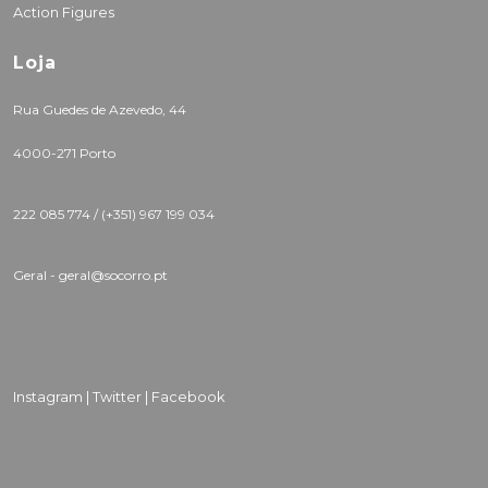
Action Figures
Loja
Rua Guedes de Azevedo, 44
4000-271 Porto
222 085 774 /
(+351) 967 199 034
Geral - geral@socorro.pt
Instagram |
Twitter |
Facebook