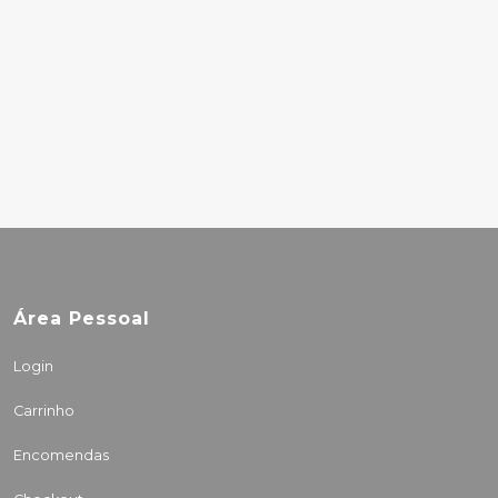
THE SUPREMES –
MEET THE
SUPREMES
20.00€
Área Pessoal
Login
Carrinho
Encomendas