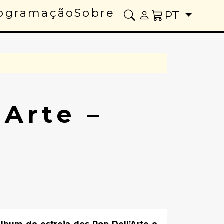
ogramação
Sobre
PT
 Arte –