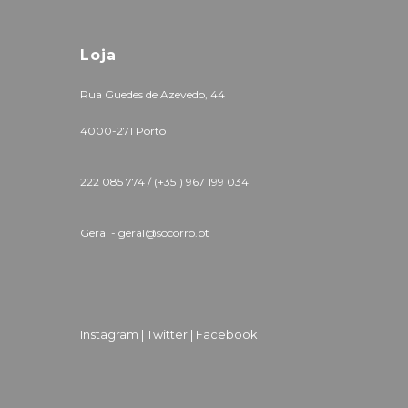
Loja
Rua Guedes de Azevedo, 44
4000-271 Porto
222 085 774 /
(+351) 967 199 034
Geral - geral@socorro.pt
Instagram |
Twitter |
Facebook