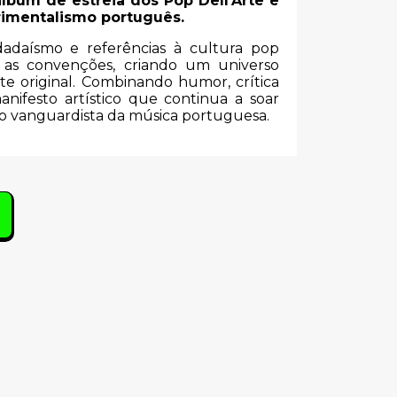
lbum de estreia dos Pop Dell’Arte e
rimentalismo português.
dadaísmo e referências à cultura pop
 as convenções, criando um universo
te original. Combinando humor, crítica
anifesto artístico que continua a soar
co vanguardista da música portuguesa.
s