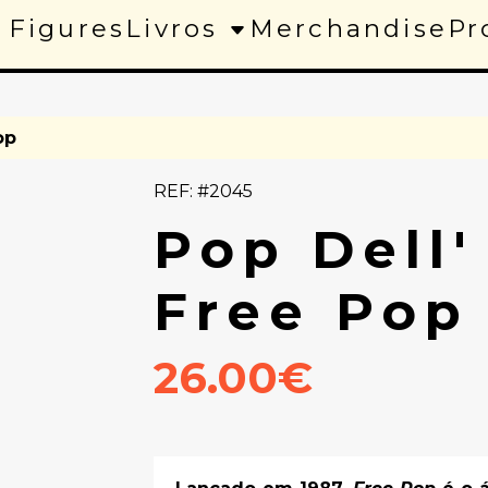
 Figures
Livros
Merchandise
Pr
op
REF: #2045
Pop Dell'
Free Pop
26.00€