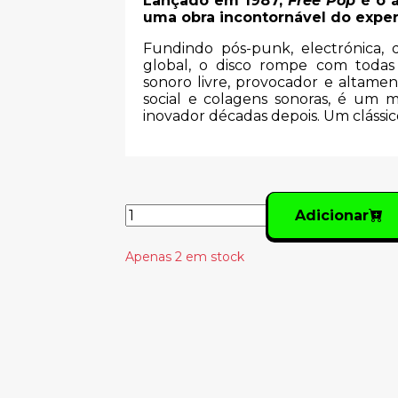
Lançado em 1987,
Free Pop
é o á
uma obra incontornável do expe
Fundindo pós-punk, electrónica, 
global, o disco rompe com todas
sonoro livre, provocador e altamen
social e colagens sonoras, é um m
inovador décadas depois. Um clássi
Adicionar
Apenas 2 em stock
Produtos Relacionado