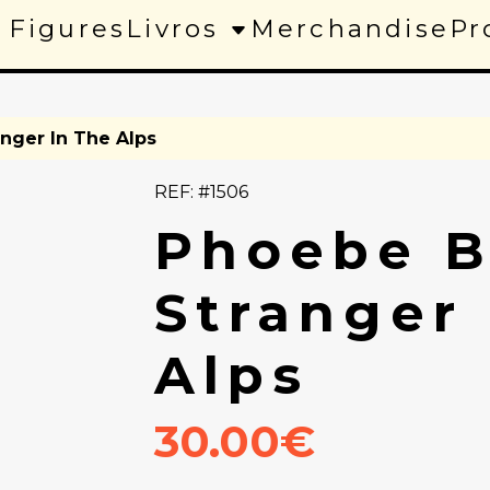
 Figures
Livros
Merchandise
Pr
anger In The Alps
REF: #1506
Phoebe B
Stranger 
Alps
30.00€