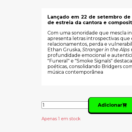
Lançado em 22 de setembro de 
de estreia da cantora e composi
Com uma sonoridade que mescla indie
apresenta letras introspectivas qu
relacionamentos, perda e vulnerabil
Ethan Gruska,
Stranger in the Alps
r
profundidade emocional e autentic
"Funeral" e "Smoke Signals" destac
poéticas, consolidando Bridgers co
música contemporânea
Adicionar
Apenas 1 em stock