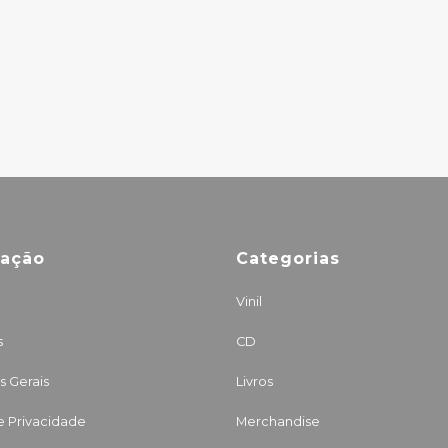
CAMEROON
1976-1984
34.50€
mação
Categorias
Vinil
s
CD
 Gerais
Livros
de Privacidade
Merchandise