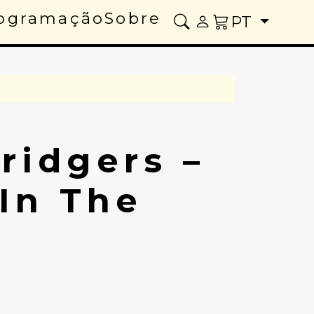
ogramação
Sobre
PT
ridgers –
In The