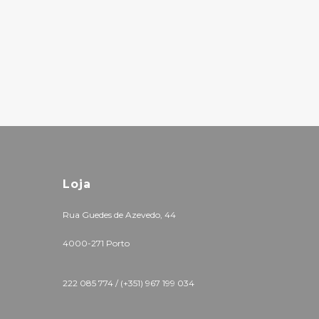
Loja
Rua Guedes de Azevedo, 44
4000-271 Porto
222 085 774 /
(+351) 967 199 034