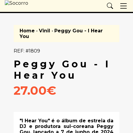
Home
·
Vinil
· Peggy Gou - I Hear
You
REF: #1809
Peggy Gou - I
Hear You
27.00€
"I Hear You" é o álbum de estreia da
DJ e produtora sul-coreana Peggy
Gou, lançado a 7 de junho de 2024