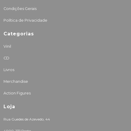
Condições Gerais
Política de Privacidade
Categorias
Vinil
CD
Livros
Merchandise
Action Figures
Loja
Rua Guedes de Azevedo, 44
4000-271 Porto