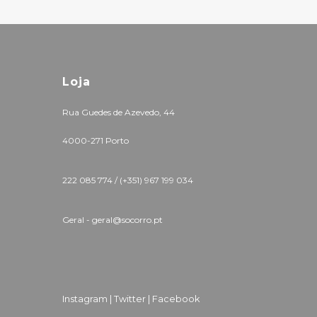
Loja
Rua Guedes de Azevedo, 44
4000-271 Porto
222 085 774 /
(+351) 967 199 034
Geral - geral@socorro.pt
Instagram |
Twitter |
Facebook