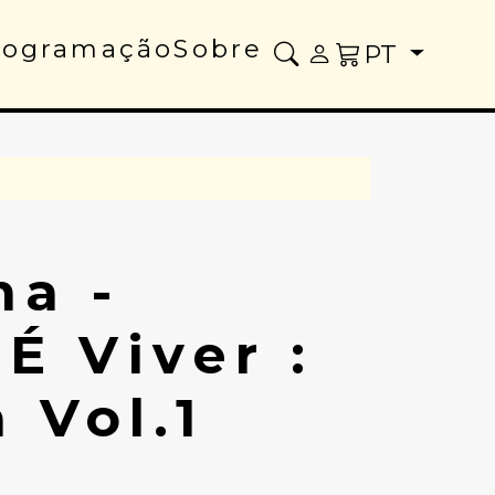
rogramação
Sobre
PT
ma -
É Viver :
Vol​.​1