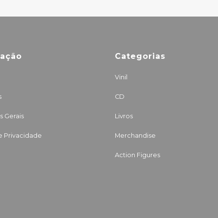
mação
Categorias
Vinil
s
CD
 Gerais
Livros
de Privacidade
Merchandise
Action Figures