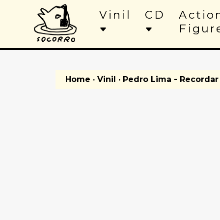
Vinil
CD
Actio
Figur
Home
·
Vinil
· Pedro Lima - Recordar É 