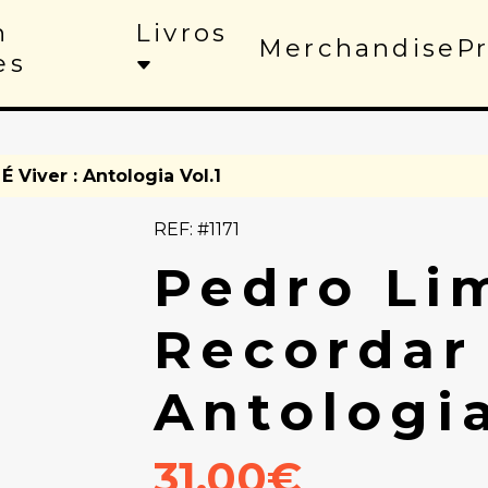
n
Livros
Merchandise
P
es
Viver : Antologia Vol​.​1
REF: #1171
Pedro Li
Recordar 
Antologia 
31.00€