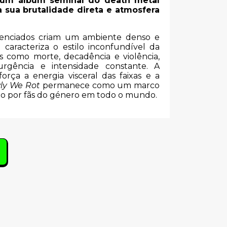
é um álbum seminal do death metal
 sua brutalidade direta e atmosfera
cadenciados criam um ambiente denso e
 caracteriza o estilo inconfundível da
 como morte, decadência e violência,
rgência e intensidade constante. A
rça a energia visceral das faixas e a
ly We Rot
permanece como um marco
do por fãs do género em todo o mundo.