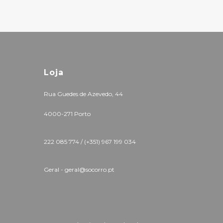
Loja
Rua Guedes de Azevedo, 44
4000-271 Porto
222 085 774 /
(+351) 967 199 034
Geral - geral@socorro.pt