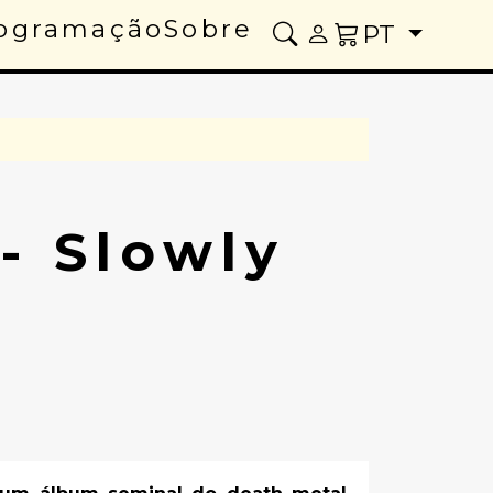
ogramação
Sobre
PT
- Slowly