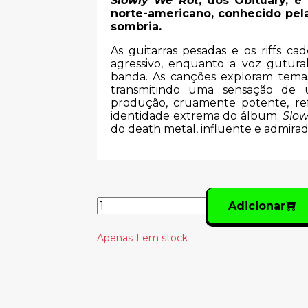
Slowly We Rot
, dos Obituary, 
norte-americano, conhecido pela
sombria.
As guitarras pesadas e os riffs 
agressivo, enquanto a voz gutural
banda. As canções exploram temas
transmitindo uma sensação de u
produção, cruamente potente, refo
identidade extrema do álbum.
Slow
do death metal, influente e admira
Adicionar
Apenas 1 em stock