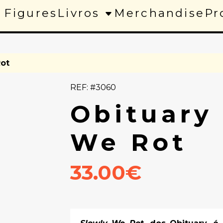
 Figures
Livros
Merchandise
Pr
Rot
REF: #3060
Obituary 
We Rot
33.00€