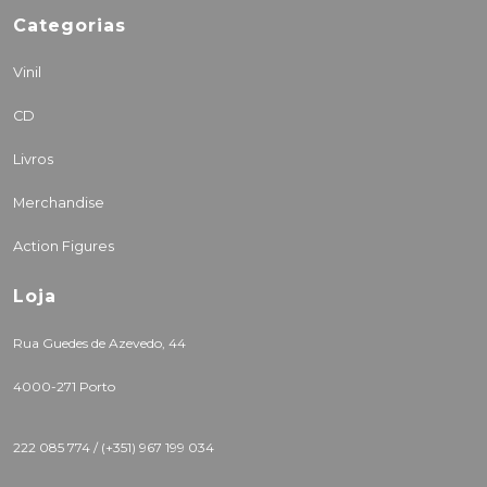
Categorias
Vinil
CD
Livros
Merchandise
Action Figures
Loja
Rua Guedes de Azevedo, 44
4000-271 Porto
222 085 774 /
(+351) 967 199 034