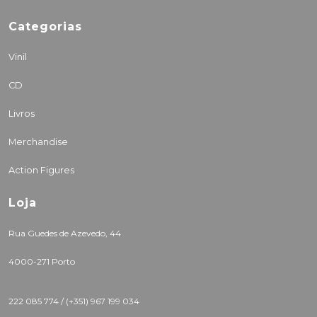
Categorias
Vinil
CD
Livros
Merchandise
Action Figures
Loja
Rua Guedes de Azevedo, 44
4000-271 Porto
222 085 774 /
(+351) 967 199 034