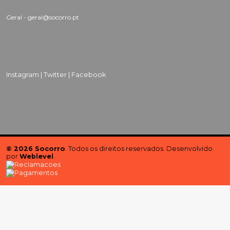
Geral - geral@socorro.pt
Instagram |
Twitter |
Facebook
© 2026 Socorro
. Todos os direitos reservados. Desenvolvido
por
Weblevel
.