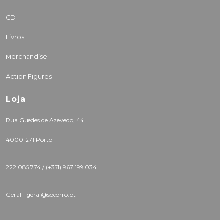
CD
Livros
Merchandise
Action Figures
Loja
Rua Guedes de Azevedo, 44
4000-271 Porto
222 085 774 /
(+351) 967 199 034
Geral - geral@socorro.pt