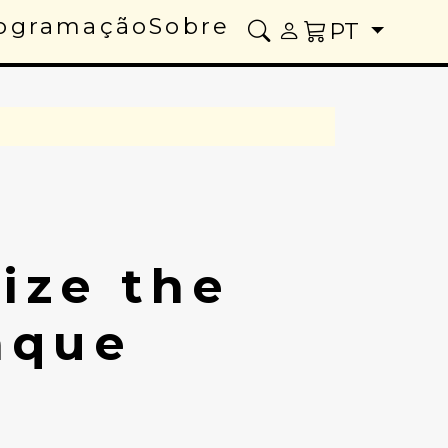
ogramação
Sobre
PT
ize the
aque