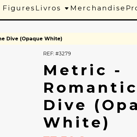
 Figures
Livros
Merchandise
Pr
the Dive (Opaque White)
REF: #3279
Metric -
Romantic
Dive (Op
White)