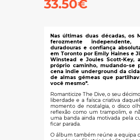
33.50€
Nas últimas duas décadas, os
ferozmente independente, 
duradouras e confiança absolu
em Toronto por Emily Haines e 
Winstead e Joules Scott-Key, 
próprio caminho, mudando-se p
cena indie underground da cida
de almas gémeas que partilhav
você mesmo".
Romanticize The Dive, o seu décim
liberdade e a faísca criativa daq
momento de nostalgia, o disco ol
reflexão como um trampolim, e 
uma banda ainda motivada pela cu
ficar parada.
O álbum também reúne a equipa cria