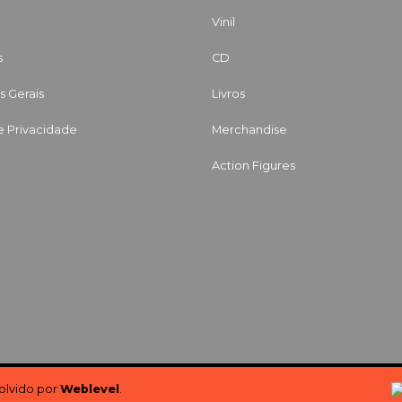
Vinil
s
CD
 Gerais
Livros
de Privacidade
Merchandise
Action Figures
volvido por
Weblevel
.