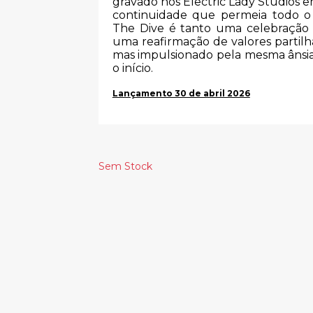
gravado nos Electric Lady Studios 
continuidade que permeia todo o 
The Dive é tanto uma celebraçã
uma reafirmação de valores partilh
mas impulsionado pela mesma ânsia
o início.
Lançamento 30 de abril 2026
Sem Stock
Produtos Relacionado
KIM GORDON –
COUNT BASIE &