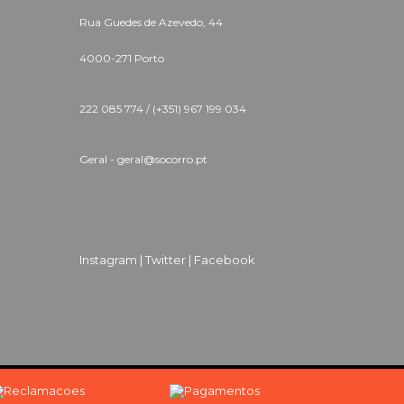
Rua Guedes de Azevedo, 44
4000-271 Porto
222 085 774 /
(+351) 967 199 034
Geral - geral@socorro.pt
Instagram |
Twitter |
Facebook