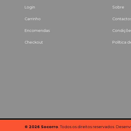
Login
Sobre
Carrinho
Contacto
Encomendas
Condições
Checkout
Política 
© 2026 Socorro
. Todos os direitos reservados. Desen