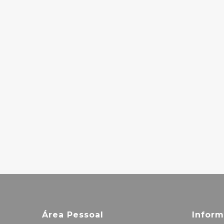
LOW
29.00€
MANUEL
GÖTTSCHING –
E2–E4
30.00€
Área Pessoal
Infor