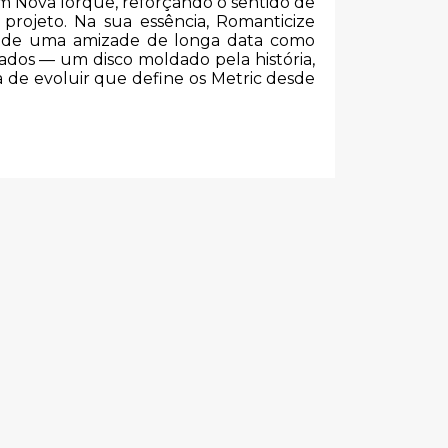
em Nova Iorque, reforçando o sentido de
projeto. Na sua essência, Romanticize
o de uma amizade de longa data como
ados — um disco moldado pela história,
 de evoluir que define os Metric desde
s
SLOWDIVE –