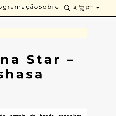
ogramação
Sobre
PT
a Star –
shasa