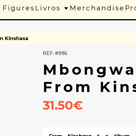
 Figures
Livros
Merchandise
Pr
m Kinshasa
REF: #996
Mbongwan
From Kin
31.50€