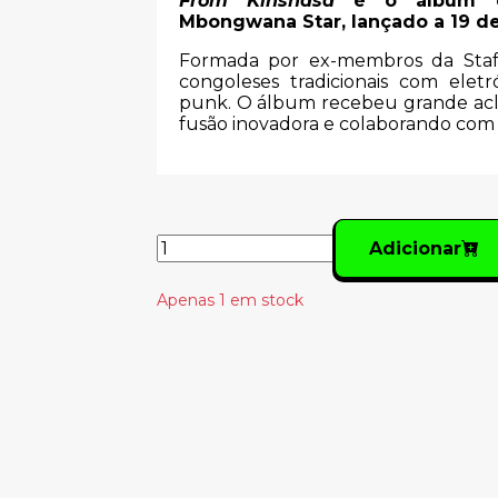
From Kinshasa
é o álbum de
Mbongwana Star, lançado a 19 de
Formada por ex-membros da Staff 
congoleses tradicionais com eletr
punk. O álbum recebeu grande acla
fusão inovadora e colaborando com 
Adicionar
Apenas 1 em stock
Produtos Relacionado