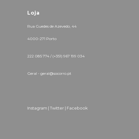
Loja
Rua Guedes de Azevedo, 44
4000-271 Porto
222 085 774 /
(+351) 967 199 034
Geral - geral@socorro.pt
Instagram |
Twitter |
Facebook