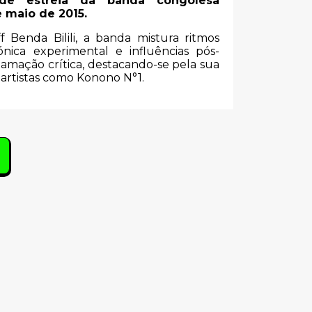
 estreia da banda congolesa
 maio de 2015.
Benda Bilili, a banda mistura ritmos
ónica experimental e influências pós-
mação crítica, destacando-se pela sua
artistas como Konono N°1.
s