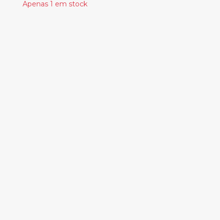
Apenas 1 em stock
Produtos
Relacionados
GALGO - DENSO
20.00€
SITIADOS – SITIADOS
38.60€
THE CRAMPS – STAY
SICK!
28.00€