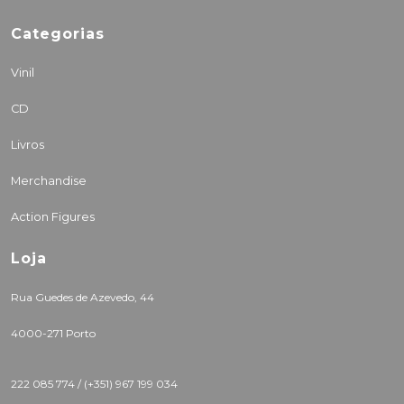
Categorias
Vinil
CD
Livros
Merchandise
Action Figures
Loja
Rua Guedes de Azevedo, 44
4000-271 Porto
222 085 774 /
(+351) 967 199 034