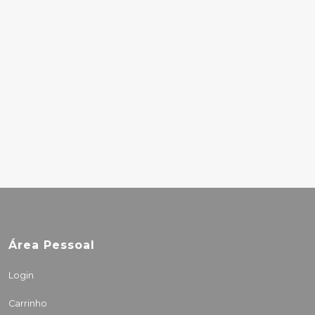
45.00€
ETHEL CAIN -
WILLOUGHBY
TUCKER, I WILL
ALWAYS LOVE YOU
40.00€
Área Pessoal
Login
Carrinho