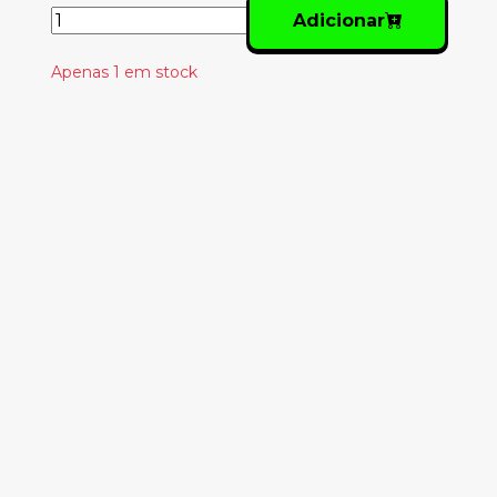
Adicionar
Apenas 1 em stock
Produtos
Relacionados
TEDDY SWIMS – IVE
TRIED EVERYTHING
BUT THERAPY (PART
2)
39.00€