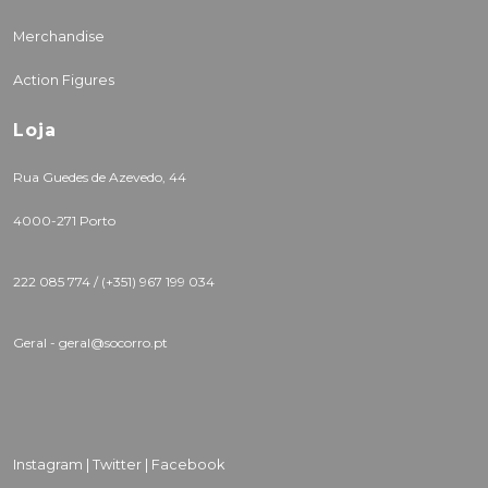
Merchandise
Action Figures
Loja
Rua Guedes de Azevedo, 44
4000-271 Porto
222 085 774 /
(+351) 967 199 034
Geral - geral@socorro.pt
Instagram |
Twitter |
Facebook