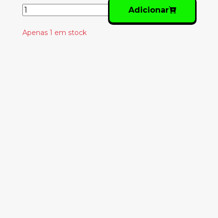
Adicionar
Apenas 1 em stock
Produtos
Relacionados
VARIOUS – MR
BONGO RECORD
CLUB VOLUME 7
27.00€
LUAR DOMATRIX -