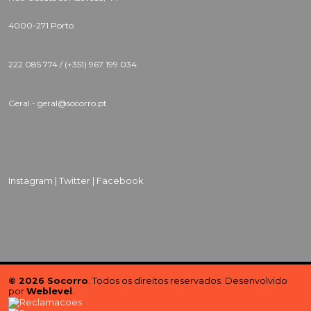
4000-271 Porto
222 085 774 /
(+351) 967 199 034
Geral - geral@socorro.pt
Instagram |
Twitter |
Facebook
© 2026 Socorro
. Todos os direitos reservados. Desenvolvido
por
Weblevel
.