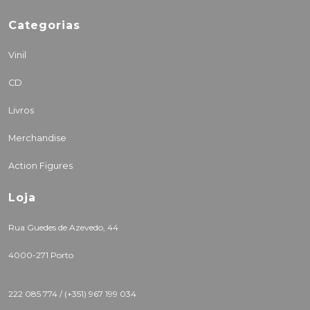
Categorias
Vinil
CD
Livros
Merchandise
Action Figures
Loja
Rua Guedes de Azevedo, 44
4000-271 Porto
222 085 774 /
(+351) 967 199 034