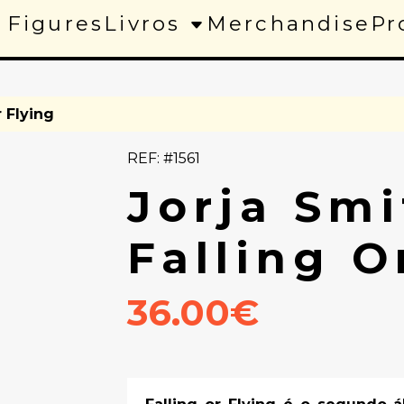
 Figures
Livros
Merchandise
Pr
r Flying
REF: #1561
Jorja Smi
Falling O
36.00€