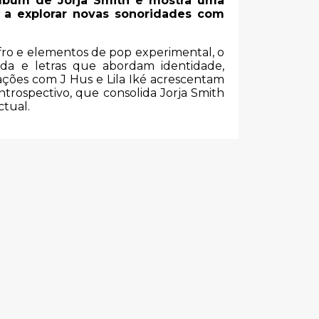
álbum de Jorja Smith e mostra uma
, a explorar novas sonoridades com
afro e elementos de pop experimental, o
da e letras que abordam identidade,
ações com J Hus e Lila Iké acrescentam
trospectivo, que consolida Jorja Smith
tual.
s
OS MUTANTES -