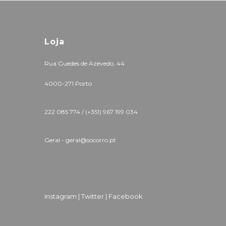
Loja
Rua Guedes de Azevedo, 44
4000-271 Porto
222 085 774 /
(+351) 967 199 034
Geral - geral@socorro.pt
Instagram |
Twitter |
Facebook