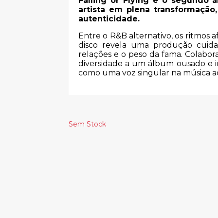
Falling or Flying é o segundo 
artista em plena transformação
autenticidade.
Entre o R&B alternativo, os ritmos 
disco revela uma produção cuida
relações e o peso da fama. Colabor
diversidade a um álbum ousado e in
como uma voz singular na música ac
Sem Stock
Produtos Relacionado
JOE CUBA –
SUNN O))) -