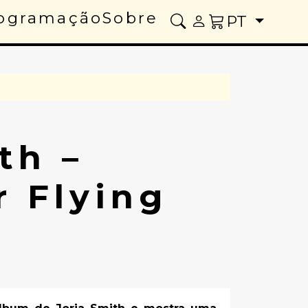
ogramação
Sobre
PT
th –
r Flying