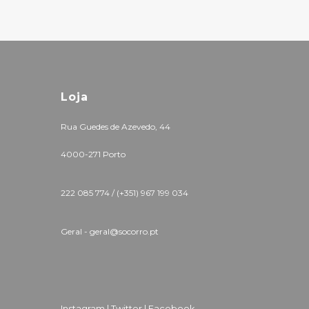
Loja
Rua Guedes de Azevedo, 44
4000-271 Porto
222 085 774 /
(+351) 967 199 034
Geral - geral@socorro.pt
Instagram |
Twitter |
Facebook