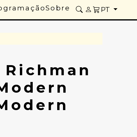
ogramação
Sobre
PT
 Richman
Modern
 Modern
8