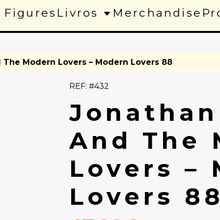
 Figures
Livros
Merchandise
Pr
 The Modern Lovers – Modern Lovers 88
REF: #432
Jonathan
And The 
Lovers –
Lovers 8